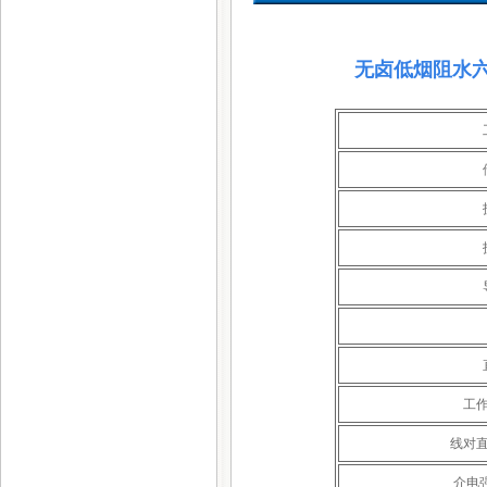
无卤低烟阻水六
工
线对
介电