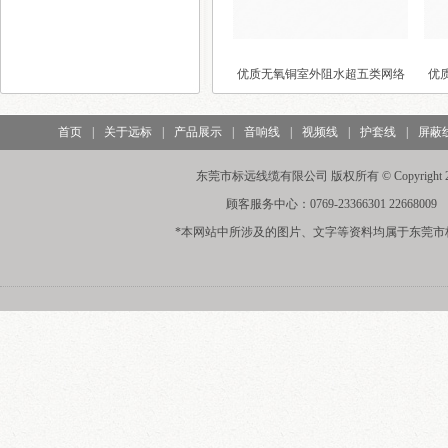
优质无氧铜室外阻水超五类网络
优
线U/U..
首页
|
关于远标
|
产品展示
|
音响线
|
视频线
|
护套线
|
屏蔽
东莞市标远线缆有限公司 版权所有 © Copyright 20
顾客服务中心：0769-23366301 22668009
*本网站中所涉及的图片、文字等资料均属于东莞市