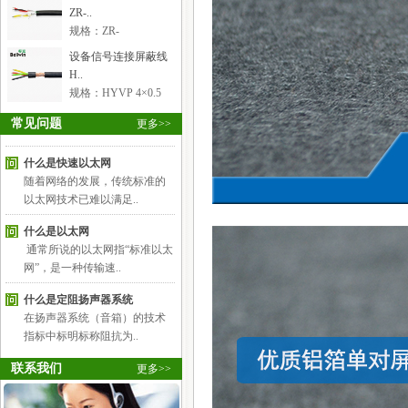
建筑设备自动化系统中对电梯
ZR-..
和自动扶梯的监控主要..
规格：ZR-
RVVS2×2×0.5mm²
什么是千兆以太网
设备信号连接屏蔽线
千兆以太网（Gigabit Ethernet）
H..
也叫高速以太网，指..
规格：HYVP 4×0.5
什么是快速以太网
常见问题
更多>>
随着网络的发展，传统标准的
以太网技术已难以满足..
什么是以太网
通常所说的以太网指“标准以太
网”，是一种传输速..
什么是定阻扬声器系统
在扬声器系统（音箱）的技术
指标中标明标称阻抗为..
自动化设备电线电缆布线注..
自动化设备电线电缆布线注意
事项简图解析，用途 ..
联系我们
更多>>
综合布线工程施工的步骤有..