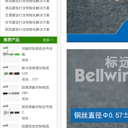
·
商业建筑行业智能化解决方案
·
酒店建筑行业智能化解决方案
·
交通建设行业智能化解决方案
自动化设备电线电缆布线注..
自动化设备电线电缆布线注意
·
住宅建设行业智能化解决方案
事项简图解析，用途 ..
·
医院建筑行业智能化解决方案
综合布线工程施工的步骤有..
推荐产品
更多>>
（1）调研：主要任务时询问客
户网络需求，线材勘察建..
伺服控制系统信号传
输..
什么是视频运动检测器
规格：
视频运动检测器在闭路电视监
TRVVSP4×2×0.2mm²
耐火阻燃通信电缆
控系统中充当报警探测..
STP..
怎样使用线缆测试仪
规格：STP
3×2×0.5mm²
线缆制作完毕后，应当用线缆
阻燃屏蔽控制电缆
测试仪进行测试。常用..
TRV..
规格：
智能建筑中主要有哪几种电..
TRVVP18×0.75mm²
智能建筑中主要有哪几种电
双绞屏蔽控制信号线
梯？主要有哪几种控制方..
T..
规格：
建筑设备自动化系统中对电..
TRVVSP6×2×2×0.2mm²
阻燃双绞控制电缆