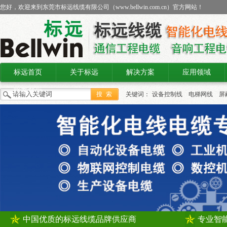
您好，欢迎来到东莞市标远线缆有限公司（
www.bellwin.com.cn
）官方网站！
标远首页
关于标远
解决方案
应用领域
联系我们
关键词：
设备控制线
电梯网线
屏
线缆
中国优质的标远线缆品牌供应商
专业智