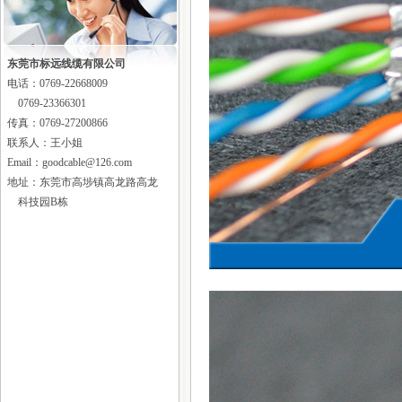
（1）调研：主要任务时询问客
户网络需求，线材勘察建..
什么是视频运动检测器
东莞市标远线缆有限公司
视频运动检测器在闭路电视监
电话：
0769-22668009
控系统中充当报警探测..
0769-23366301
怎样使用线缆测试仪
传真：0769-27200866
线缆制作完毕后，应当用线缆
联系人：王小姐
测试仪进行测试。常用..
Email：goodcable@126.com
地址：东莞市高埗镇高龙路高龙
智能建筑中主要有哪几种电..
科技园B栋
智能建筑中主要有哪几种电
梯？主要有哪几种控制方..
建筑设备自动化系统中对电..
建筑设备自动化系统中对电梯
和自动扶梯的监控主要..
什么是千兆以太网
千兆以太网（Gigabit Ethernet）
也叫高速以太网，指..
什么是快速以太网