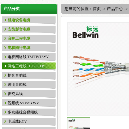
产品分类
您当前的位置：
首页
->
产品中心
->
机电设备电缆
安防影音电缆
音响工程电缆
电梯随行电缆
电梯网络线 TSFTP/TSYV
网络工程线 UTP/SFTP
护套音响线
透明音箱线
麦克风线
视频线 SYV/SYWV
多功能综合视频线
电话线HYV