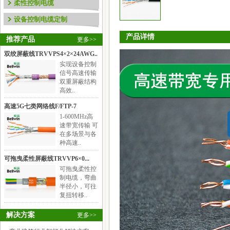
柔性控制电缆
设备控制电缆定制
产品详情
推荐产品
更多>>
双绞屏蔽线TRVVPS4×2×24AWG..
实现设备控制
信号高速传输
双重屏蔽结构
高效..
高速5G七类网络线F/FTP-7
1-600MHz高
速带宽传输 可
在多场景与各
种高速..
可拖曳柔性屏蔽线TRVVP6×0...
可拖曳柔性控
制电缆，弯曲
半径小，可往
复扭转移..
解决方案
更多>>