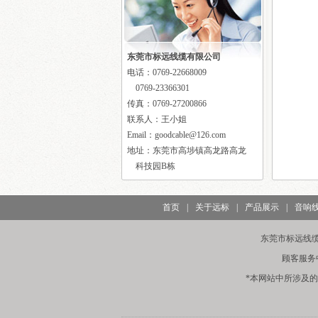
户网络需求，线材勘察建..
什么是视频运动检测器
视频运动检测器在闭路电视监
控系统中充当报警探测..
东莞市标远线缆有限公司
电话：
0769-22668009
怎样使用线缆测试仪
0769-23366301
线缆制作完毕后，应当用线缆
传真：0769-27200866
测试仪进行测试。常用..
联系人：王小姐
智能建筑中主要有哪几种电..
Email：goodcable@126.com
智能建筑中主要有哪几种电
地址：东莞市高埗镇高龙路高龙
梯？主要有哪几种控制方..
科技园B栋
建筑设备自动化系统中对电..
建筑设备自动化系统中对电梯
首页
|
关于远标
|
产品展示
|
音响
和自动扶梯的监控主要..
什么是千兆以太网
东莞市标远线缆有限公
千兆以太网（Gigabit Ethernet）
顾客服务中心：
也叫高速以太网，指..
*本网站中所涉及
什么是快速以太网
随着网络的发展，传统标准的