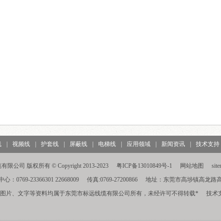
线
|
视频线
|
护套线
|
屏蔽线
|
电梯线
|
应用领域
|
新闻资讯
|
技术支持
司 版权所有 © Copyright 2013-2023
粤ICP备13010849号-1
网站地图
sit
0769-23366301 22668009
传真:0769-27200866
地址：东莞市高埗镇高龙路
的图片、文字等资料均属于东莞市标远线缆有限公司所有，未经许可不得转载*
技术