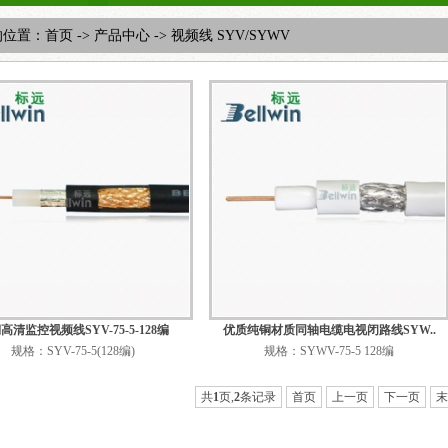
的位置：
首页
->
产品中心
->
视频线 SYV/SYWV
高清监控视频线SYV-75-5-128编
优质纯铜材质同轴电缆电视闭路线SYW..
规格：SYV-75-5(128编)
规格：SYWV-75-5 128编
共
1
页,
2
条记录
首页
上一页
下一页
末