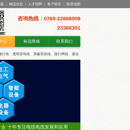
问题
|
物流信息
|
人才招聘
|
客户留言
|
线缆地图
咨询热线：0769-22668009
23366301
中心
标远商城
联系我们
随行线
透明音响线
屏蔽双绞线
随行网线
通信
十年专注电线电缆发展和应用