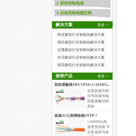
柔性控制电缆
自动化设备电线电缆布线注..
设备控制电缆定制
自动化设备电线电缆布线注意
事项简图解析，用途 ..
解决方案
更多>>
综合布线工程施工的步骤有..
·
商业建筑行业智能化解决方案
（1）调研：主要任务时询问客
·
酒店建筑行业智能化解决方案
户网络需求，线材勘察建..
·
交通建设行业智能化解决方案
什么是视频运动检测器
·
住宅建设行业智能化解决方案
视频运动检测器在闭路电视监
·
医院建筑行业智能化解决方案
控系统中充当报警探测..
推荐产品
更多>>
怎样使用线缆测试仪
线缆制作完毕后，应当用线缆
双绞屏蔽线TRVVPS4×2×24AWG..
测试仪进行测试。常用..
实现设备控制
信号高速传输
智能建筑中主要有哪几种电..
双重屏蔽结构
高效..
智能建筑中主要有哪几种电
梯？主要有哪几种控制方..
高速5G七类网络线F/FTP-7
1-600MHz高
建筑设备自动化系统中对电..
速带宽传输 可
建筑设备自动化系统中对电梯
在多场景与各
和自动扶梯的监控主要..