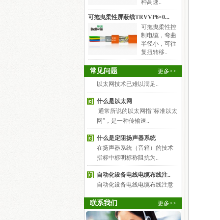
种高速..
什么是千兆以太网
可拖曳柔性屏蔽线TRVVP6×0...
千兆以太网（Gigabit Ethernet）
可拖曳柔性控
制电缆，弯曲
也叫高速以太网，指..
半径小，可往
复扭转移..
什么是快速以太网
随着网络的发展，传统标准的
常见问题
更多>>
以太网技术已难以满足..
什么是以太网
通常所说的以太网指“标准以太
网”，是一种传输速..
什么是定阻扬声器系统
在扬声器系统（音箱）的技术
指标中标明标称阻抗为..
自动化设备电线电缆布线注..
自动化设备电线电缆布线注意
事项简图解析，用途 ..
综合布线工程施工的步骤有..
联系我们
更多>>
（1）调研：主要任务时询问客