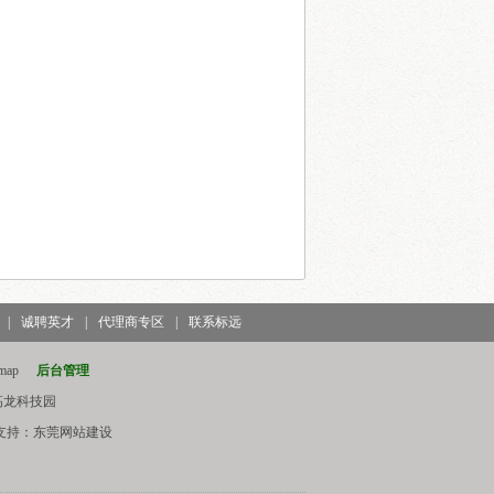
|
诚聘英才
|
代理商专区
|
联系标远
emap
后台管理
高龙科技园
支持：
东莞网站建设