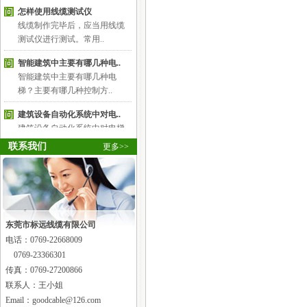
线缆制作完毕后，应当用线缆
测试仪进行测试。常用..
智能建筑中主要有哪几种电..
智能建筑中主要有哪几种电
梯？主要有哪几种控制方..
建筑设备自动化系统中对电..
建筑设备自动化系统中对电梯
和自动扶梯的监控主要..
联系我们
更多>>
什么是千兆以太网
千兆以太网（Gigabit Ethernet）
也叫高速以太网，指..
什么是快速以太网
随着网络的发展，传统标准的
东莞市标远线缆有限公司
以太网技术已难以满足..
电话：
0769-22668009
0769-23366301
什么是以太网
通常所说的以太网指“标准以太
传真：0769-27200866
网”，是一种传输速..
联系人：王小姐
Email：goodcable@126.com
什么是定阻扬声器系统