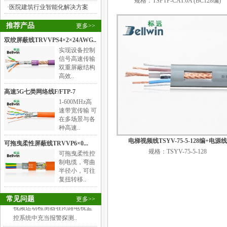
规格：TSFTP-CAT.6A (BC128编)
·
医院建筑行业智能化解决方案
推荐产品
更多>>
双绞屏蔽线TRVVPS4×2×24AWG..
实现设备控制
信号高速传输
双重屏蔽结构
高效..
高速5G七类网络线F/FTP-7
1-600MHz高
速带宽传输 可
自动化设备电线电缆布线注..
在多场景与各
自动化设备电线电缆布线注意
种高速..
事项简图解析，用途 ..
电梯视频线TSYV-75-5-128编+电源线
可拖曳柔性屏蔽线TRVVP6×0...
综合布线工程施工的步骤有..
规格：TSYV-75-5-128
可拖曳柔性控
（1）调研：主要任务时询问客
制电缆，弯曲
户网络需求，线材勘察建..
半径小，可往
复扭转移..
什么是视频运动检测器
视频运动检测器在闭路电视监
常见问题
更多>>
控系统中充当报警探测..
怎样使用线缆测试仪