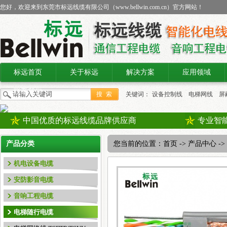
您好，欢迎来到东莞市标远线缆有限公司（
www.bellwin.com.cn
）官方网站！
标远首页
关于标远
解决方案
应用领域
联系我们
关键词：
设备控制线
电梯网线
屏
线缆
中国优质的标远线缆品牌供应商
专业智
产品分类
您当前的位置：
首页
->
产品中心
->
机电设备电缆
安防影音电缆
音响工程电缆
电梯随行电缆