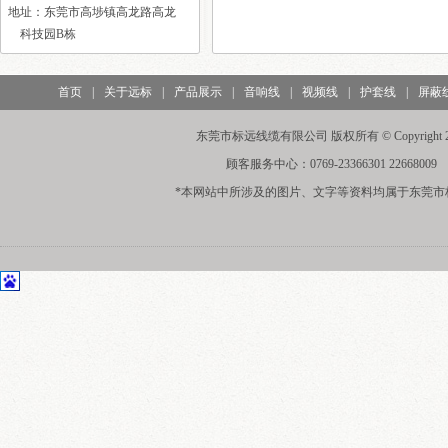
地址：东莞市高埗镇高龙路高龙
在扬声器系统（音箱）的技术
科技园B栋
指标中标明标称阻抗为..
自动化设备电线电缆布线注..
首页
|
关于远标
|
产品展示
|
音响线
|
视频线
|
护套线
|
屏蔽
自动化设备电线电缆布线注意
事项简图解析，用途 ..
东莞市标远线缆有限公司 版权所有 © Copyright 20
综合布线工程施工的步骤有..
顾客服务中心：0769-23366301 22668009
（1）调研：主要任务时询问客
户网络需求，线材勘察建..
*本网站中所涉及的图片、文字等资料均属于东莞市
什么是视频运动检测器
视频运动检测器在闭路电视监
控系统中充当报警探测..
怎样使用线缆测试仪
线缆制作完毕后，应当用线缆
测试仪进行测试。常用..
智能建筑中主要有哪几种电..
智能建筑中主要有哪几种电
梯？主要有哪几种控制方..