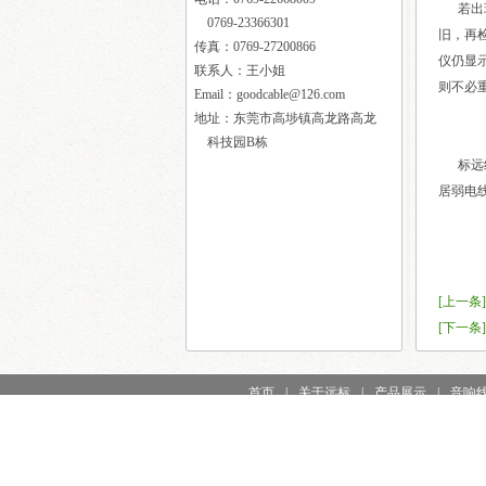
若出现
0769-23366301
旧，再
传真：0769-27200866
仪仍显
联系人：王小姐
则不必
Email：goodcable@126.com
地址：东莞市高埗镇高龙路高龙
科技园B栋
标远线
居弱电
[上一条]
[下一条]
首页
|
关于远标
|
产品展示
|
音响
东莞市标远线缆有限公
顾客服务中心：