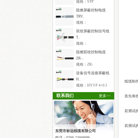
规格：STP
3×2×0.5mm²
阻燃屏蔽控制电缆
TRV..
规格：
TRVVP18×0.75mm²
双绞屏蔽控制信号线
T..
规格：
TRVVSP6×2×2×0.2mm²
阻燃双绞控制电缆
ZR-..
规格：ZR-
RVVS2×2×0.5mm²
设备信号连接屏蔽线
H..
线缆制
规格：HYVP 4×0.5
联系我们
更多>>
首先将
若测试
若测试的
东莞市标远线缆有限公司
电话：
0769-22668009