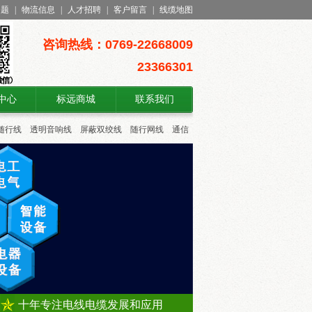
问题
|
物流信息
|
人才招聘
|
客户留言
|
线缆地图
咨询热线：0769-22668009
23366301
中心
标远商城
联系我们
随行线
透明音响线
屏蔽双绞线
随行网线
通信
十年专注电线电缆发展和应用