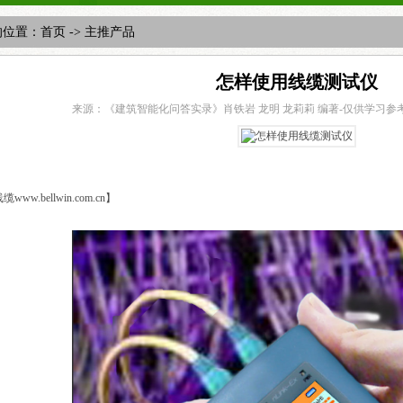
的位置：
首页
->
主推产品
怎样使用线缆测试仪
来源：《建筑智能化问答实录》肖铁岩 龙明 龙莉莉 编著-仅供学习参
：
ww.bellwin.com.cn】