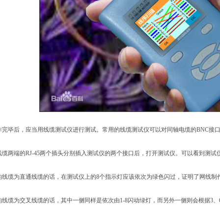
作完毕后，应当用线缆测试仪进行测试。常用的线缆测试仪可以对同轴电缆的BNC接口的
线缆两端的RJ-45两个插头分别插入测试仪的两个接口后，打开测试仪。可以看到测
的线缆为直通线缆的话，在测试仪上的8个指示灯应该依次为绿色闪过，证明了网线制
线缆为交叉线缆的话，其中一侧同样是依次由1-8闪动绿灯，而另外一侧则会根据3、6