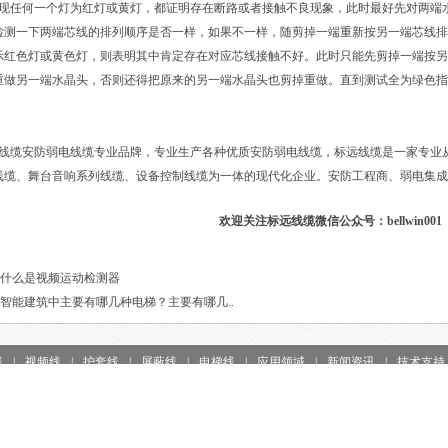
任何一个灯为红灯或黄灯，都证明存在断路或者接触不良现象，此时最好先对两端
检测一下两端芯线的排列顺序是否一样，如果不一样，随剪掉一端重新按另一端芯线排
示红色灯或黄色灯，则表明其中肯定存在对应芯线接触不好。此时只能先剪掉一端按另
重做另一端水晶头，否则还得把原来的另一端水晶头也剪掉重做。直到测试全为绿色指
缆安防弱电线缆专业品牌，专业生产各种优质安防弱电线缆，标远线缆是一家专业从
线缆、舞台音响系列线缆、设备控制线缆为一体的现代化企业。安防工程商、弱电集成商
欢迎关注标远线缆微信公众号：bellwin001
什么是视频运动检测器
智能建筑中主要有哪几种电梯？主要有哪几..
线
|
视频线
|
护套线
|
屏蔽线
|
电梯线
|
应用领域
|
新闻资讯
|
技术支持
司 版权所有 © Copyright 2013-2023
粤ICP备13010849号-1
网站地图
sit
0769-23366301 22668009
传真:0769-27200866
地址：东莞市高埗镇高龙路