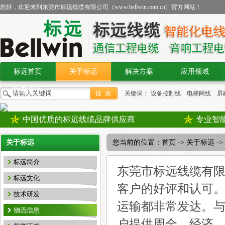
您好，欢迎来到东莞市标远线缆有限公司（
www.bellwin.com.cn
）官方网站！
标远首页
关于标远
解决方案
应用领域
联系我们
关键词：
设备控制线
电梯网线
屏
线缆
中国优质的标远线缆品牌供应商
专业智
关于标远
您当前的位置：
首页
->
关于标远
-
标远简介
东莞市标远线缆有
标远文化
客户的好评和认可
技术研发
运输都非常发达。
物流信息
户提供周全、经济