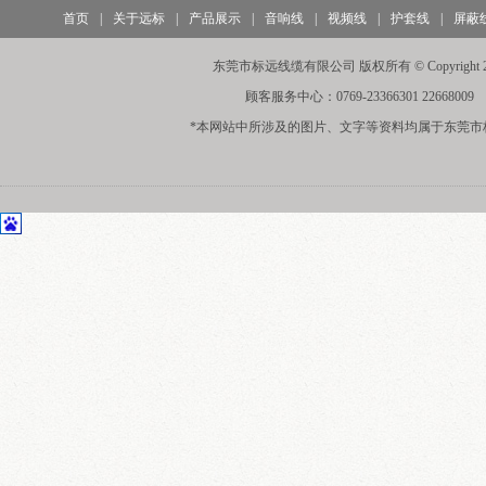
首页
|
关于远标
|
产品展示
|
音响线
|
视频线
|
护套线
|
屏蔽
东莞市标远线缆有限公司 版权所有 © Copyright 20
顾客服务中心：0769-23366301 22668009
*本网站中所涉及的图片、文字等资料均属于东莞市