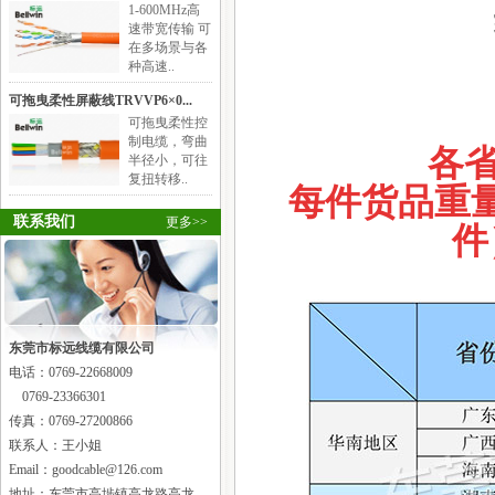
1-600MHz高
速带宽传输 可
在多场景与各
种高速..
可拖曳柔性屏蔽线TRVVP6×0...
可拖曳柔性控
制电缆，弯曲
各
半径小，可往
复扭转移..
每件货品重量
联系我们
更多>>
件
东莞市标远线缆有限公司
电话：
0769-22668009
0769-23366301
传真：0769-27200866
联系人：王小姐
Email：goodcable@126.com
地址：东莞市高埗镇高龙路高龙