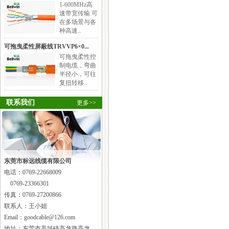
1-600MHz高
速带宽传输 可
在多场景与各
种高速..
可拖曳柔性屏蔽线TRVVP6×0...
可拖曳柔性控
制电缆，弯曲
半径小，可往
复扭转移..
联系我们
更多>>
东莞市标远线缆有限公司
电话：
0769-22668009
0769-23366301
传真：0769-27200866
联系人：王小姐
Email：goodcable@126.com
地址：东莞市高埗镇高龙路高龙