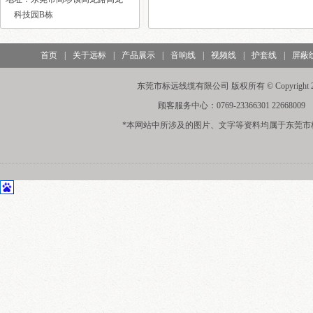
科技园B栋
首页
|
关于远标
|
产品展示
|
音响线
|
视频线
|
护套线
|
屏蔽
东莞市标远线缆有限公司 版权所有 © Copyright 20
顾客服务中心：0769-23366301 22668009
*本网站中所涉及的图片、文字等资料均属于东莞市