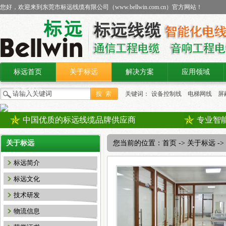
您好，欢迎来到东莞市标远线缆有限公司（
www.bellwin.com.cn
）官方网站！
标远首页
关于标远
解决方案
应用领域
联系我们
关键词：
设备控制线
电梯网线
屏
线缆
中国优质的标远线缆品牌供应商
专业智
关于标远
您当前的位置：
首页
->
关于标远
-
标远简介
标远文化
技术研发
物流信息